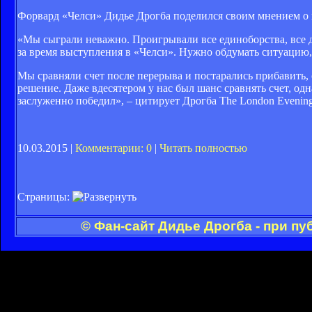
Форвард «Челси» Дидье Дрогба поделился своим мнением о п
«Мы сыграли неважно. Проигрывали все единоборства, все д
за время выступления в «Челси». Нужно обдумать ситуацию,
Мы сравняли счет после перерыва и постарались прибавить, 
решение. Даже вдесятером у нас был шанс сравнять счет, од
заслуженно победил», – цитирует Дрогба The London Evening
10.03.2015 |
Комментарии: 0
|
Читать полностью
Страницы:
© Фан-сайт Дидье Дрогба - при п