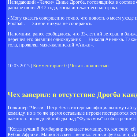
Нападающий «Челси» Дидье Дрогба, готовящийся в составе с
раньше июня 2012 года, когда истекает его контракт.
- Могу сказать совершенно точно, что новость о моем уходе
Football. — Зимой никуда не собираюсь.
Напомним, ранее сообщалось, что 33-летний ветеран в ближ
перешел его бывший одноклубник — Николя Анелька. Также 
гола, проявлял махачкалинский «Анжи».
10.03.2015 |
Комментарии: 0
|
Читать полностью
Чех заверил: в отсутствие Дрогба ка
Голкипер "Челси" Петр Чех в интервью официальному сайту 
команду, но в то же время остальные игроки постараются о
важность последней победы над "Фулхэмом" и обострение ко
"Когда лучший бомбардир покидает команду, то, конечно, ей
Кубок Африки. Майкл Эссьен – великолепный футболист, Дж