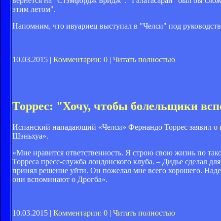
вернется на "Стэмфордж Бридж". "Галатасарай" был бы сложн
этим летом".
Напомним, что ивуариец выступал в "Челси" под руководств
10.03.2015 |
Комментарии: 0
|
Читать полностью
Торрес: "Хочу, чтобы болельщики всп
Испанский нападающий «Челси» Фернандо Торрес заявил о 
Шэньхуа».
«Мне нравится ответственность. Я строю свою жизнь по так
Торреса пресс-служба лондонского клуба. – Дидье сделал для
принял решение уйти. Он пожелал мне всего хорошего. Надею
они вспоминают о Дрогба».
10.03.2015 |
Комментарии: 0
|
Читать полностью